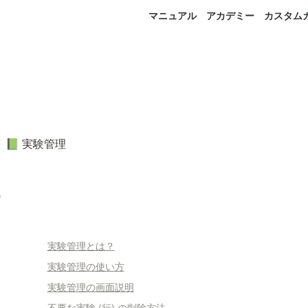
マニュアル
アカデミー
カスタム
実験管理
📗
実験管理とは？
実験管理の使い方
実験管理の画面説明
不要な実験 (行) の削除方法