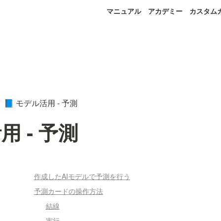
マニュアル
アカデミー
カスタム
モデル活用 - 予測
📘
 - 予測
作成したAIモデルで予測を行う
予測カードの操作方法
結線
実行