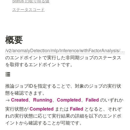
Status の取り得る値
ステータスコード
概要
/v2/anomalyDetection/mlp/inference/withFactorAnalysis/input/csv
のエンドポイントで実行した非同期ジョブのステータス
を取得するエンドポイントです。
推論ジョブIDを指定することで、対象のジョブの実行状
態を確認できます。

→ 
Created
、
Running
、
Completed
、
Failed
 のいずれか
実行状態が 
Completed
 または 
Failed
 となると、それぞ
れの実行状態に応じて実行結果の詳細を以下のエンドポ
イントから確認することが可能です。