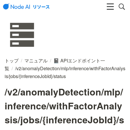
トップ
/
マニュアル
/
APIエンドポイント一
📓
覧
/
/v2/anomalyDetection/mlp/inference/withFactorAnalys
is/jobs/{inferenceJobId}/status
/v2/anomalyDetection/mlp/
inference/withFactorAnaly
sis/jobs/{inferenceJobId}/s