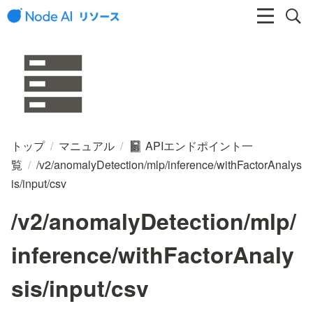
トップ
/
マニュアル
/
APIエンドポイント一
📓
覧
/
/v2/anomalyDetection/mlp/inference/withFactorAnalys
is/input/csv
/v2/anomalyDetection/mlp/
inference/withFactorAnaly
sis/input/csv