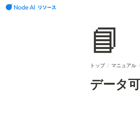
📘
トップ
/
マニュアル
/
データ可視