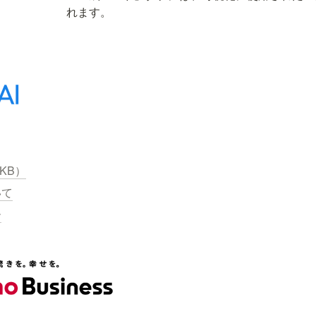
れます。
7KB）
いて
ー