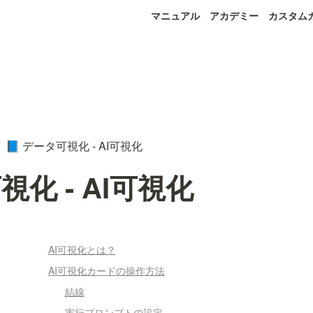
マニュアル
アカデミー
カスタム
データ可視化 - AI可視化
📘
化 - AI可視化
AI可視化とは？
AI可視化カードの操作方法
結線
実行プロンプトの設定