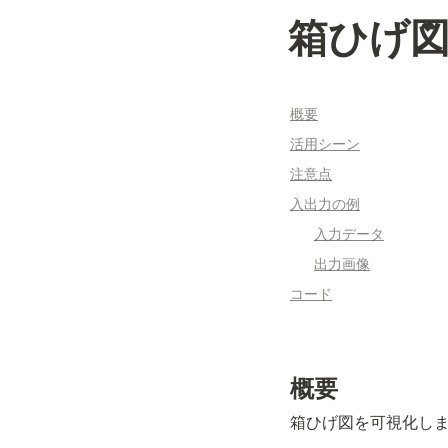
箱ひげ
概要
活用シーン
注意点
入出力の例
入力データ
出力画像
コード
概要
箱ひげ図を可視化し