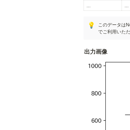
…
…
このデータはNo
💡
でご利用いた
出力画像