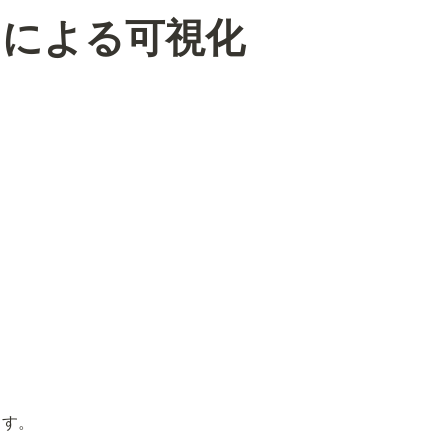
図による可視化
ます。