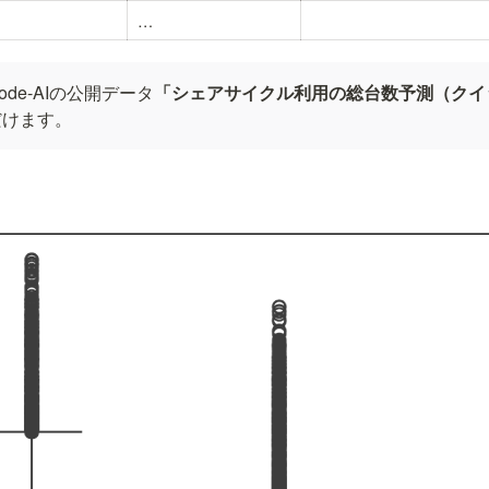
…
de-AIの公開データ
「シェアサイクル利用の総台数予測（クイ
だけます。