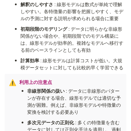
解釈のしやすさ
 : 線形モデルは数式が単純で理解
しやすい。各特徴量の影響を把握しやすく、モデ
ルの予測に対する説明が求められる場合に重要
初期段階のモデリング
 : データに明らかな非線形
関係がない場合や、初期段階でのモデル構築に
は、線形モデルが効率的。複雑なモデルへ移行す
る前のベースラインとしても有効
計算効率
 : 線形モデルは計算コストが低い。大規
模データセットに対しても比較的早く学習できる
利用上の注意点
⚠️
非線形関係の扱い
 : データに非線形のパター
ンが存在する場合、線形モデルでは適切な予
測が困難。例えば、非線形モデルや特徴量の
変換を検討する必要あり
多次元データの正則化
 : 多くの特徴量を含む
データに対しては正則化手法を適用し、過剰