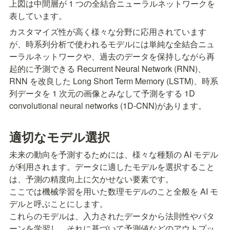
上図は中間層が 1 つの全結合ニューラルネットワークを
表しています。
カスタマイズ性が高く様々な分野に応用されています
が、時系列分析で使われるモデルには単純な全結合ニュ
ーラルネットワークや、過去のデータを保持しながら再
起的に予測できる Recurrent Neural Network (RNN)、
RNN を改良した Long Short Term Memory (LSTM)、時系
列データを 1 次元の画像とみなして予測をする 1D 
convolutional neural networks (1D-CNN)があります。
適切なモデル選択
未来の動向を予測するためには、様々な種類の AI モデル
が利用されます。データに適したモデルを選択すること
は、予測の精度向上に欠かせない要素です。

ここでは機械学習を用いた数理モデルのこと全般を AI モ
デルと呼ぶことにします。

これらのモデルは、入力されたデータから法則性やパタ
ーンを学習し、それに基づいて予測値などのアウトプッ