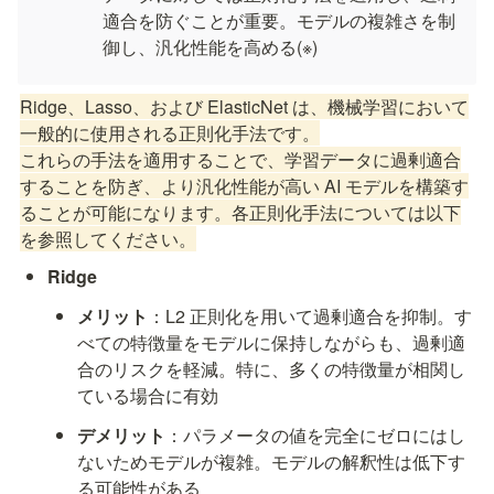
適合を防ぐことが重要。モデルの複雑さを制
御し、汎化性能を高める(※)
Ridge、Lasso、および ElasticNet は、機械学習において
一般的に使用される正則化手法です。

これらの手法を適用することで、学習データに過剰適合
することを防ぎ、より汎化性能が高い AI モデルを構築す
ることが可能になります。各正則化手法については以下
を参照してください。
Ridge
メリット
：L2 正則化を用いて過剰適合を抑制。す
べての特徴量をモデルに保持しながらも、過剰適
合のリスクを軽減。特に、多くの特徴量が相関し
ている場合に有効
デメリット
：パラメータの値を完全にゼロにはし
ないためモデルが複雑。モデルの解釈性は低下す
る可能性がある