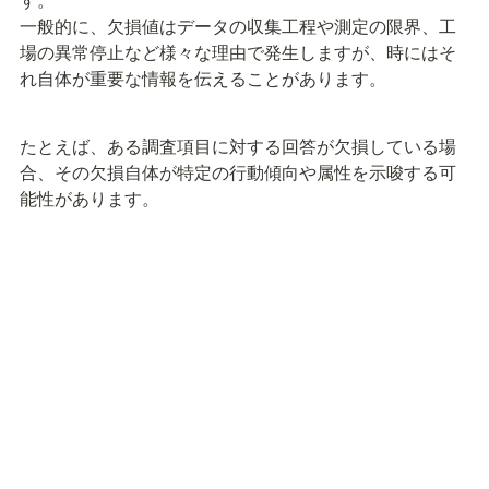
一般的に、欠損値はデータの収集工程や測定の限界、工
場の異常停止など様々な理由で発生しますが、時にはそ
れ自体が重要な情報を伝えることがあります。
たとえば、ある調査項目に対する回答が欠損している場
合、その欠損自体が特定の行動傾向や属性を示唆する可
能性があります。
決定木モデルは、このような欠損値を意味のある情報と
して取り扱うことができます。決定木は欠損値をそのま
ま分岐の判断材料として使用でき、欠損を特定のパター
データの欠損がランダムでない場合にも、その背景にあ
る潜在的な情報を捉えることができます。
例えば
データに急激な変動や非線形なパターンが含まれ
ている場合