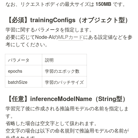
なお、リクエストボディの最大サイズは 
150MB
 です。
【必須】
trainingConfigs（オブジェクト型）
学習に関するパラメータを指定します。

必要に応じてNode-AIの
MLPカード
にある設定値などを参
考にしてください。
パラメータ
説明
epochs
学習のエポック数
batchSize
学習のバッチサイズ
【任意】inferenceModelName（String型）
学習完了後に作成される推論用モデルの名前を指定しま
す。

省略した場合は空文字として扱われます。

空文字の場合は以下の命名規則で推論用モデルの名前が