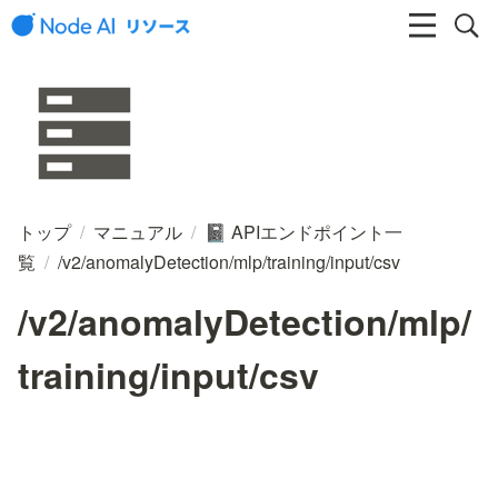
トップ
/
マニュアル
/
APIエンドポイント一
📓
覧
/
/v2/anomalyDetection/mlp/training/input/csv
/v2/anomalyDetection/mlp/
training/input/csv