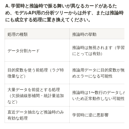
A. 学習時と推論時で振る舞いが異なるカードがあるた
め、モデルAPI用の分析ツリーからは外す、または推論時
にも成立する処理に置き換えてください。
処理の種類
推論時の挙動
推論時は無視されます（学習AP
データ分割カード
にとっては有効）
目的変数を使う前処理（ラグ特
推論用データに目的変数が無い
徴量など）
めエラーになる可能性
大量データを前提とする処理
推論時は1〜数行のデータしか
（欠損値線形補間・統計量追加
いため正常動作しない可能性
など）
直近データ抽出など推論時のみ
学習時に逆に悪影響
有効な処理