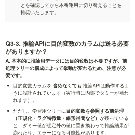
とを確認してから本番運用に切り替えることを
推奨いたします。
Q3-3. 推論APIに目的変数のカラムは送る必要
がありますか？
A. 基本的に推論用データには目的変数は不要ですが、前
処理ツリーの構成によって挙動が変わるため、注意が必
要です。
目的変数カラムを 
含めなくても
 推論APIは動作するよ
うに設計されています（実行時に内部でダミーが補わ
れます）。
ただし、学習用ツリーに
目的変数を参照する前処理
（正規化・ラグ特徴量・線形補間など）
が残っている
と、ダミー値が想定外の値に置き換わって推論結果が
崩れたり、エラーになる可能性があります。