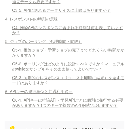
過去データも必要ですか？
Q3-5. APIに送れるデータサイズに上限はありますか？
4. レスポンス内の時刻の意味
Q4. 推論APIのレスポンスに含まれる時刻は何を表しています
か？
5. ジョブのポーリング（処理時間・間隔）
Q5-1. 推論ジョブ・学習ジョブの完了までどれくらい時間がか
かりますか？
Q5-2. ポーリングはどのように設計すべきですか？マニュアル
のwhile文サンプルをそのまま使ってよいですか？
Q5-3. 同期的なレスポンス（リクエスト即時に結果）を返すモ
ードはありますか？
6. APIキーの発行単位と共通利用範囲
Q6-1. APIキーは推論API・学習APIごとに個別に発行する必要
がありますか？1つのキーで複数のAPIを呼び出せますか？