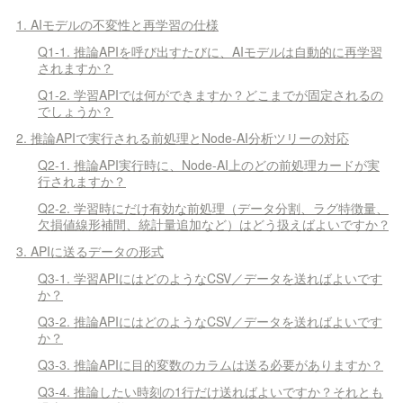
1. AIモデルの不変性と再学習の仕様
Q1-1. 推論APIを呼び出すたびに、AIモデルは自動的に再学習
されますか？
Q1-2. 学習APIでは何ができますか？どこまでが固定されるの
でしょうか？
2. 推論APIで実行される前処理とNode-AI分析ツリーの対応
Q2-1. 推論API実行時に、Node-AI上のどの前処理カードが実
行されますか？
Q2-2. 学習時にだけ有効な前処理（データ分割、ラグ特徴量、
欠損値線形補間、統計量追加など）はどう扱えばよいですか？
3. APIに送るデータの形式
Q3-1. 学習APIにはどのようなCSV／データを送ればよいです
か？
Q3-2. 推論APIにはどのようなCSV／データを送ればよいです
か？
Q3-3. 推論APIに目的変数のカラムは送る必要がありますか？
Q3-4. 推論したい時刻の1行だけ送ればよいですか？それとも