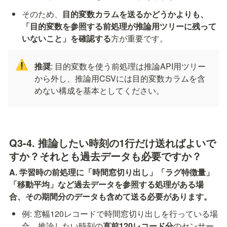
そのため、
目的変数カラムを送るかどうかよりも、
「目的変数を参照する前処理が推論用ツリーに残って
いないこと」を確認する
方が重要です。
⚠️
推奨
: 目的変数を使う前処理は推論API用ツリー
から外し、推論用CSVには目的変数カラムを含
めない構成を基本としてください。
Q3-4. 推論したい時刻の1行だけ送ればよいで
すか？それとも過去データも必要ですか？
A. 学習時の前処理に「時間窓切り出し」「ラグ特徴量」
「移動平均」など過去データを参照する処理がある場
合、その期間分のデータも含めて送る必要があります。
例: 窓幅120レコードで時間窓切り出しを行っている場
合、推論したい時刻の
直前120レコード分
のセンサー