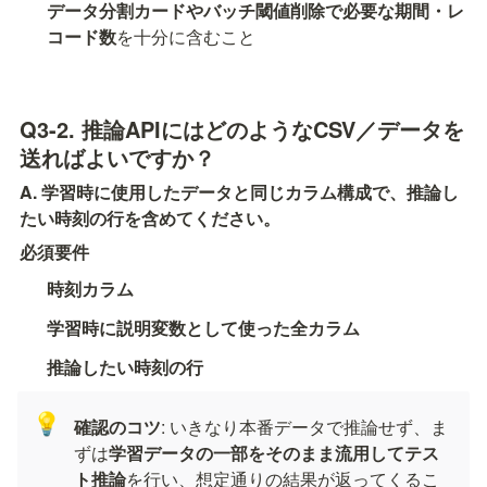
データ分割カードやバッチ閾値削除で必要な期間・レ
コード数
を十分に含むこと
Q3-2. 推論APIにはどのようなCSV／データを
送ればよいですか？
A. 学習時に使用したデータと同じカラム構成で、推論し
たい時刻の行を含めてください。
必須要件
時刻カラム
学習時に説明変数として使った全カラム
推論したい時刻の行
💡
確認のコツ
: いきなり本番データで推論せず、ま
ずは
学習データの一部をそのまま流用してテス
ト推論
を行い、想定通りの結果が返ってくるこ