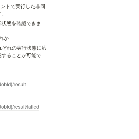
イントで実行した非同
す。
行状態を確認できま
れか
れぞれの実行状態に応
認することが可能で
JobId}/result
obId}/result/failed