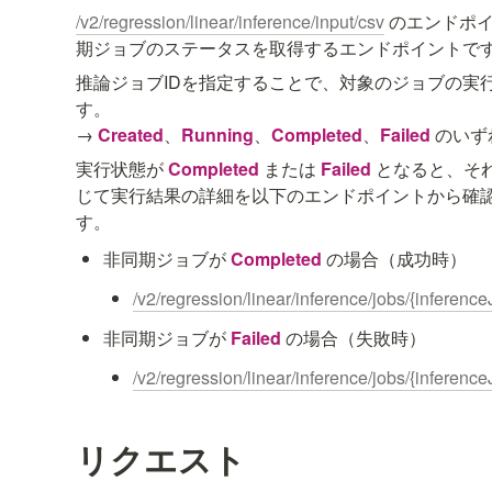
/v2/regression/linear/inference/input/csv
 のエンドポ
期ジョブのステータスを取得するエンドポイントで
推論ジョブIDを指定することで、対象のジョブの実
す。

→ 
Created
、
Running
、
Completed
、
Failed
 のいず
実行状態が 
Completed
 または 
Failed
 となると、そ
じて実行結果の詳細を以下のエンドポイントから確
す。
非同期ジョブが 
Completed 
の場合（成功時）
/v2/regression/linear/inference/jobs/{inference
非同期ジョブが 
Failed 
の場合（失敗時）
/v2/regression/linear/inference/jobs/{inferenceJ
リクエスト