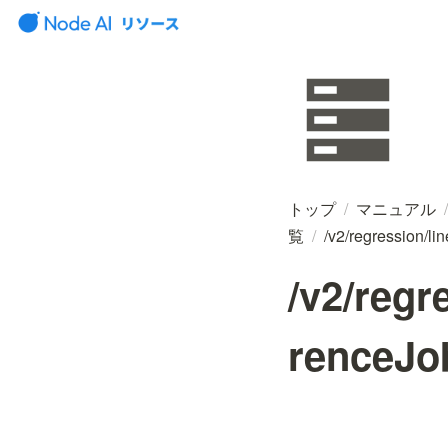
トップ
/
マニュアル
/
覧
/
/v2/regression/lin
/v2/regr
renceJob