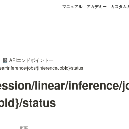
マニュアル
アカデミー
カスタム
APIエンドポイント一
📓
ear/inference/jobs/{inferenceJobId}/status
ession/linear/inference/j
Id}/status
概要