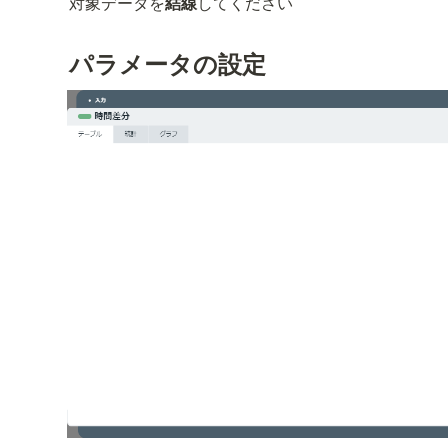
対象データを
結線
してください
パラメータの設定